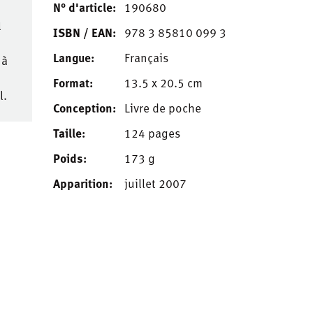
N° d'article:
190680
l
ISBN / EAN:
978 3 85810 099 3
Langue:
Français
 à
Format:
13.5 x 20.5 cm
l.
Conception:
Livre de poche
Taille:
124 pages
Poids:
173 g
Apparition:
juillet 2007