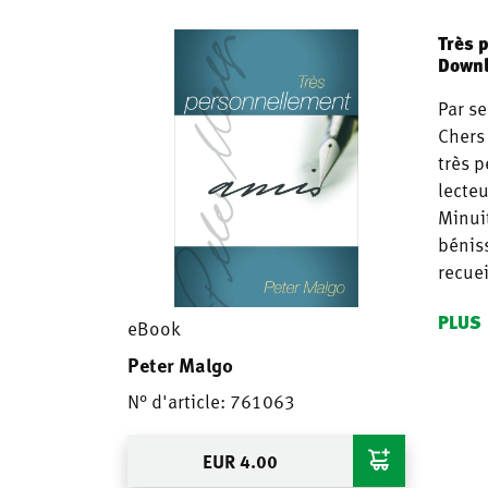
Très 
Downl
Par se
Chers 
très 
lecteu
Minui
bénis
recuei
PLUS
eBook
Peter Malgo
N° d'article: 761063
EUR
4.00