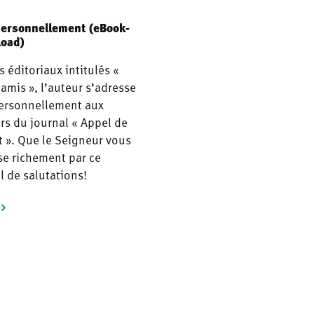
personnellement (eBook-
oad)
s éditoriaux intitulés «
amis », l’auteur s’adresse
personnellement aux
rs du journal « Appel de
t ». Que le Seigneur vous
se richement par ce
l de salutations!