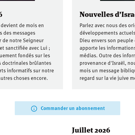
6
Nouvelles d’Israë
 devient de mois en
Parlez avec nous des ori
ns des messages
développements actuels d
r de notre Seigneur
Dieu envers son peuple d
t sanctifiée avec Lui ;
apporte les information
uement fondés sur les
médias. Outre des infor
 doctrinales brûlantes
provenance d'Israël, n
ts informatifs sur notre
mois un message biblique
autres choses encore.
regard sur la vie juive 
Commander un abonnement
Juillet 2026