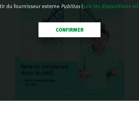
tir du fournisseur externe
Publitas
(
voir les dispositions re
CONFIRMER