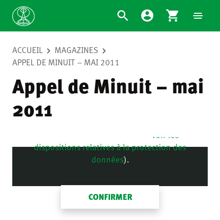
ACCUEIL
MAGAZINES
APPEL DE MINUIT – MAI 2011
Appel de Minuit – mai
2011
Le contenu suivant est chargé à partir du
fournisseur externe
Publitas
(
voir les
dispositions relatives à la protection des
données
).
CONFIRMER