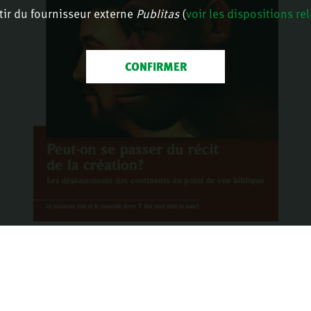
tir du fournisseur externe
Publitas
(
voir les dispositions re
CONFIRMER