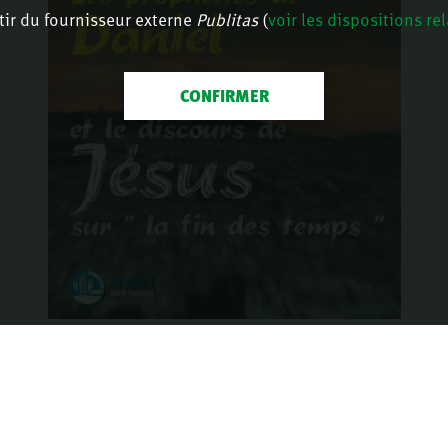
tir du fournisseur externe
Publitas
(
voir les dispositions re
CONFIRMER