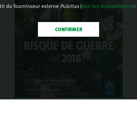
tir du fournisseur externe
Publitas
(
voir les dispositions re
CONFIRMER